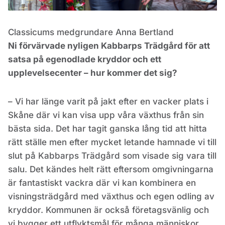
Classicums medgrundare Anna Bertland
Ni förvärvade nyligen Kabbarps Trädgård för att
satsa på egenodlade kryddor och ett
upplevelsecenter – hur kommer det sig?
– Vi har länge varit på jakt efter en vacker plats i
Skåne där vi kan visa upp våra växthus från sin
bästa sida. Det har tagit ganska lång tid att hitta
rätt ställe men efter mycket letande hamnade vi till
slut på Kabbarps Trädgård som visade sig vara till
salu. Det kändes helt rätt eftersom omgivningarna
är fantastiskt vackra där vi kan kombinera en
visningsträdgård med växthus och egen odling av
kryddor. Kommunen är också företagsvänlig och
vi bygger ett utflyktsmål för många människor