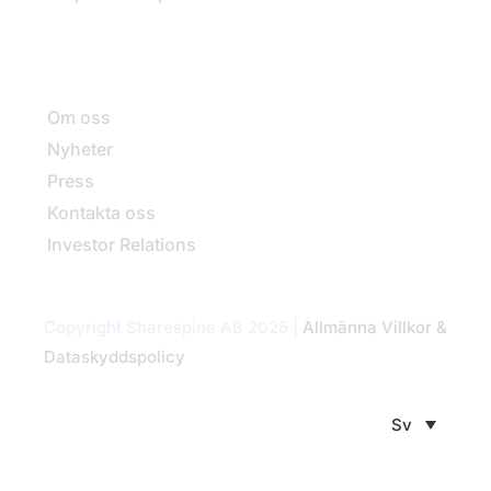
Företaget
Om oss
Nyheter
Press
Kontakta oss
Investor Relations
Copyright Sharespine AB 2025 |
Allmänna Villkor &
Dataskyddspolicy
Sv